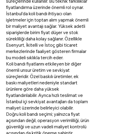
süreçlerinde kullanılır. Bu teknik farklılıklar
fiyatlandırma üzerinde önemli rol oynar.
İstanbul’da koli bandı ihtiyacı olan
işletmeler için toptan alım yapmak önemli
bir maliyet avantajı sağlar. Yüksek adetli
siparişlerde birim fiyat düşer ve stok
sürekliliği daha kolay sağlanır. Özellikle
Esenyurt, İkitelli ve İstoç gibi ticaret
merkezlerinde faaliyet gösteren firmalar
bu modeli sıklıkla tercih eder.
Koli bandı fiyatlarını etkileyen bir diğer
önemli unsur üretim ve sevkiyat
süreçleridir. Özel baskılı üretimler, ek
baskı maliyetleri nedeniyle standart
ürünlere göre daha yüksek
fiyatlandırılabilir. Ayrıca hızlı teslimat ve
İstanbul içi sevkiyat avantajları da toplam
maliyet üzerinde belirleyici olabilir.
Doğru koli bandı seçimi; yalnızca fiyat
açısından değil, operasyon verimliliği, ürün
güvenliği ve uzun vadeli maliyet kontrolü
açısından da kritik öneme sahiptir.