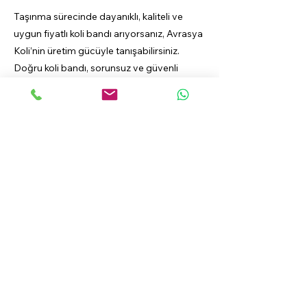
Taşınma sürecinde dayanıklı, kaliteli ve
uygun fiyatlı koli bandı arıyorsanız, Avrasya
Koli’nin üretim gücüyle tanışabilirsiniz.
Doğru koli bandı, sorunsuz ve güvenli
taşınmanın temelidir.
👉 Gebze’de taşınma koli bandı çözümleri
için Avrasya Koli’yi tercih edin.
Previous
Next
AVRASYA BANT
BANT ÇEŞİTLERİMİZ