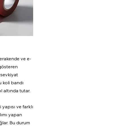
 perakende ve e-
 gösteren
 sevkiyat
u koli bandı
 altında tutar.
 yapısı ve farklı
alımı yapan
ağlar. Bu durum