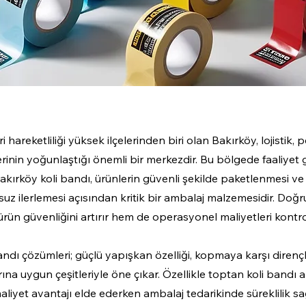
ri hareketliliği yüksek ilçelerinden biri olan Bakırköy, lojistik,
lerinin yoğunlaştığı önemli bir merkezdir. Bu bölgede faaliyet
 Bakırköy koli bandı, ürünlerin güvenli şekilde paketlenmesi ve
suz ilerlemesi açısından kritik bir ambalaj malzemesidir. Doğr
ürün güvenliğini artırır hem de operasyonel maliyetleri kontrol
ndı çözümleri; güçlü yapışkan özelliği, kopmaya karşı dirençli
rına uygun çeşitleriyle öne çıkar. Özellikle toptan koli bandı 
maliyet avantajı elde ederken ambalaj tedarikinde süreklilik s