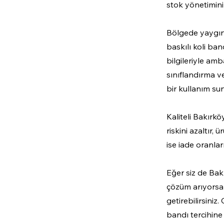
stok yönetimini 
Bölgede yaygın o
baskılı koli ban
bilgileriyle amb
sınıflandırma ve
bir kullanım sun
Kaliteli Bakırkö
riskini azaltır,
ise iade oranlar
Eğer siz de Bak
çözüm arıyorsan
getirebilirsini
bandı tercihine