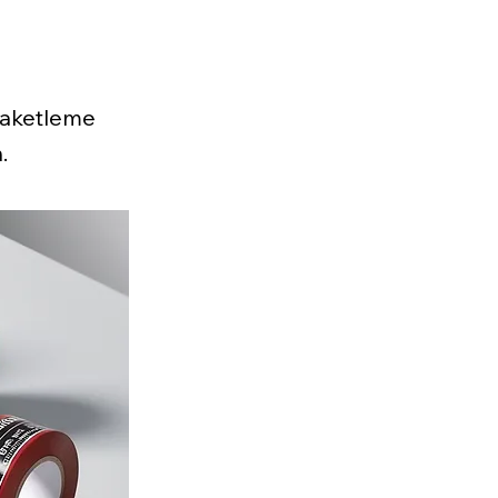
paketleme
.