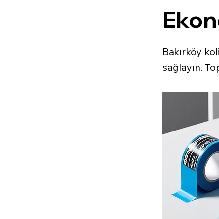
Ekon
Bakırköy ko
sağlayın. Top