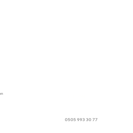
İLETİŞİM BİLGİLERİ
an
TELEFON
0505 993 30 77