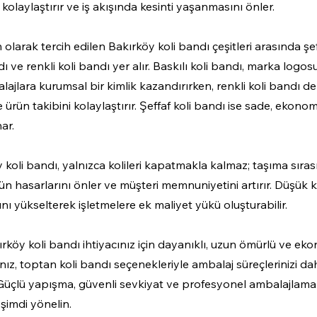
kolaylaştırır ve iş akışında kesinti yaşanmasını önler.
larak tercih edilen Bakırköy koli bandı çeşitleri arasında şef
dı ve renkli koli bandı yer alır. Baskılı koli bandı, marka logos
alajlara kurumsal bir kimlik kazandırırken, renkli koli bandı de
 ürün takibini kolaylaştırır. Şeffaf koli bandı ise sade, ekono
ar.
y koli bandı, yalnızca kolileri kapatmakla kalmaz; taşıma sıra
 ürün hasarlarını önler ve müşteri memnuniyetini artırır. Düşük k
ını yükselterek işletmelere ek maliyet yükü oluşturabilir.
ırköy koli bandı ihtiyacınız için dayanıklı, uzun ömürlü ve ek
ız, toptan koli bandı seçenekleriyle ambalaj süreçlerinizi dah
z. Güçlü yapışma, güvenli sevkiyat ve profesyonel ambalajlama 
 şimdi yönelin.