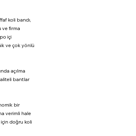
faf koli bandı,
u ve firma
po içi
mik ve çok yönlü
sında açılma
aliteli bantlar
onomik bir
a verimli hale
için doğru koli