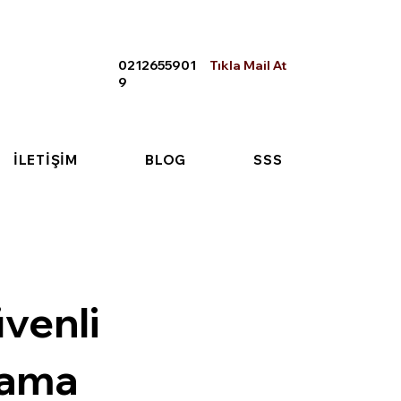
0212655901
Tıkla Mail At
9
İLETİŞİM
BLOG
SSS
üvenli
lama