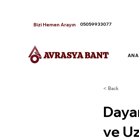
05059933077
Bizi Hemen Arayın
AVRASYA BANT
ANA
< Back
Dayan
ve U