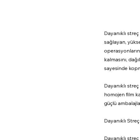
Dayanıklı streç
sağlayan, yükse
operasyonlarında
kalmasını, dağ
sayesinde kopma
Dayanıklı streç
homojen film kal
güçlü ambalajla
Dayanıklı Streç
Dayanıklı streç 