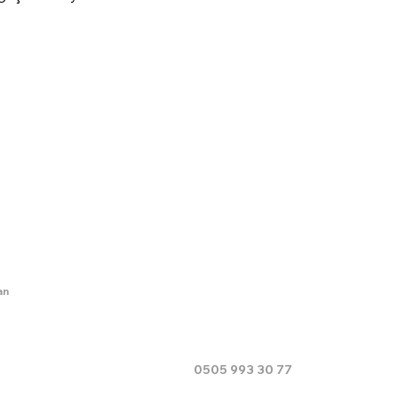
İLETİŞİM BİLGİLERİ
an
TELEFON
0505 993 30 77