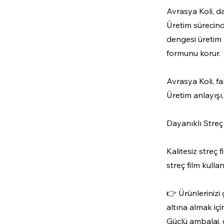
Avrasya Koli, da
Üretim sürecind
dengesi üretim 
formunu korur.
Avrasya Koli, fa
Üretim anlayışı
Dayanıklı Streç 
Kalitesiz streç
streç film kullan
👉 Ürünlerinizi
altına almak içi
Güçlü ambalaj, 