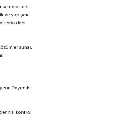
sı temel alır.
nlik ve yapışma
 altında dahi
 çözümler sunar.
r.
urur. Dayanıklı
erinizi kontrol