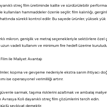
yanıklı streç film üretiminde kalite ve sürdürülebilir performan
e kullanılan hammaddeler özenle seçilir; film kalınlığı, gergi
hattında sürekli kontrol edilir. Bu sayede ürünler, yüksek yük
rklı mikron, genişlik ve metraj seçenekleriyle sektörlere özel
, uzun vadeli kullanım ve minimum fire hedefi üzerine kuruludu
Film ile Maliyet Avantajı
 filmler, kopma ve gevşeme nedeniyle ekstra sarım ihtiyacı doğ
ımı ise operasyonel verimliliği artırır.
 güvenle sarmak, taşıma risklerini azaltmak ve ambalaj maliyetl
n Avrasya Koli dayanıklı streç film çözümlerini tercih edin.
güçlü sevkiyat demektir.