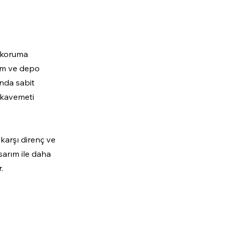
m koruma
tim ve depo
ında sabit
ukavemeti
karşı direnç ve
 sarım ile daha
.